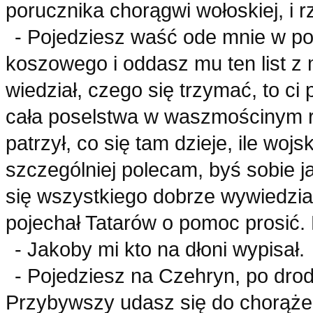
porucznika chorągwi wołoskiej, i r
- Pojedziesz waść ode mnie w po
koszowego i oddasz mu ten list z
wiedział, czego się trzymać, to ci 
cała poselstwa w waszmościnym 
patrzył, co się tam dzieje, ile wojs
szczególniej polecam, byś sobie ja
się wszystkiego dobrze wywiedział,
pojechał Tatarów o pomoc prosić
- Jakoby mi kto na dłoni wypisał.
- Pojedziesz na Czehryn, po drod
Przybywszy udasz się do chorążeg