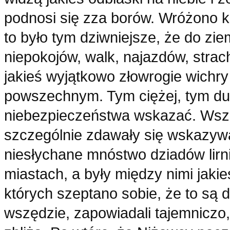
podnosi się zza borów. Wróżono kl
to było tym dziwniejsze, że do z
niepokojów, walk, najazdów, strach
jakieś wyjątkowo złowrogie wichry 
powszechnym. Tym ciężej, tym dusz
niebezpieczeństwa wskazać. Wsze
szczególnie zdawały się wskazywa
niesłychane mnóstwo dziadów lirni
miastach, a były między nimi jaki
których szeptano sobie, że to są d
wszędzie, zapowiadali tajemniczo,