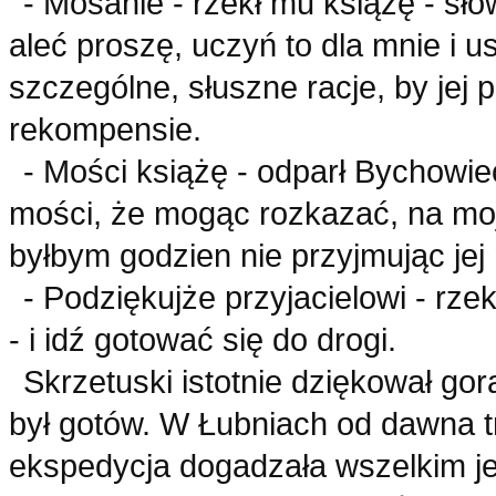
- Mosanie - rzekł mu książę - sło
aleć proszę, uczyń to dla mnie i 
szczególne, słuszne racje, by jej 
rekompensie.
- Mości książę - odparł Bychowie
mości, że mogąc rozkazać, na moją 
byłbym godzien nie przyjmując je
- Podziękujże przyjacielowi - rze
- i idź gotować się do drogi.
Skrzetuski istotnie dziękował go
był gotów. W Łubniach od dawna tr
ekspedycja dogadzała wszelkim j