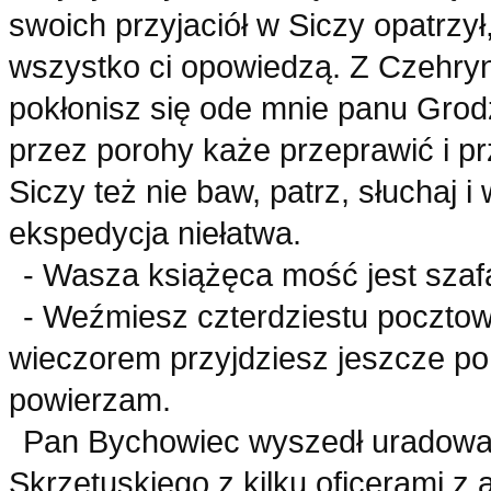
swoich przyjaciół w Siczy opatrzył
wszystko ci opowiedzą. Z Czehry
pokłonisz się ode mnie panu Grod
przez porohy każe przeprawić i p
Siczy też nie baw, patrz, słuchaj i 
ekspedycja niełatwa.
- Wasza książęca mość jest szaf
- Weźmiesz czterdziestu pocztow
wieczorem przyjdziesz jeszcze po
powierzam.
Pan Bychowiec wyszedł uradowan
Skrzetuskiego z kilku oficerami z ar