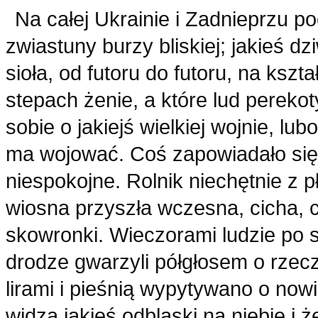
Na całej Ukrainie i Zadnieprzu p
zwiastuny burzy bliskiej; jakieś d
sioła, od futoru do futoru, na kszta
stepach żenie, a które lud perek
sobie o jakiejś wielkiej wojnie, lub
ma wojować. Coś zapowiadało się 
niespokojne. Rolnik niechętnie z 
wiosna przyszła wczesna, cicha, 
skowronki. Wieczorami ludzie po si
drodze gwarzyli półgłosem o rzec
lirami i pieśnią wypytywano o now
widzą jakieś odblaski na niebie i 