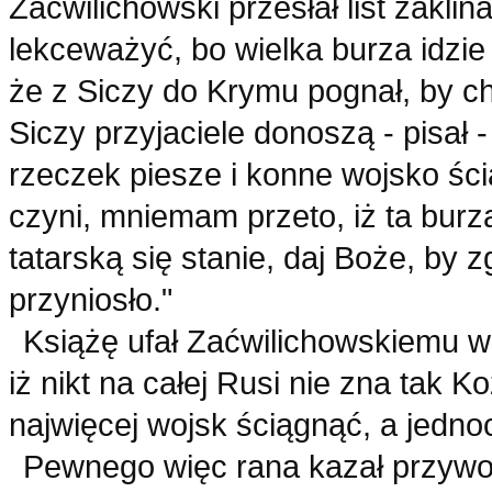
Zaćwilichowski przesłał list zaklin
lekceważyć, bo wielka burza idzie
że z Siczy do Krymu pognał, by ch
Siczy przyjaciele donoszą - pisał 
rzeczek piesze i konne wojsko śc
czyni, mniemam przeto, iż ta burza
tatarską się stanie, daj Boże, by
przyniosło."
Książę ufał Zaćwilichowskiemu w
iż nikt na całej Rusi nie zna tak K
najwięcej wojsk ściągnąć, a jedno
Pewnego więc rana kazał przywo