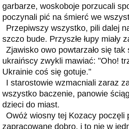
garbarze, woskoboje porzucali spo
poczynali pić na śmierć we wszyst
Przepiwszy wszystko, pili dalej na
szczo bude. Przyszłe łupy miały z
Zjawisko owo powtarzało się tak 
ukraińscy zwykli mawiać: "Oho! tr
Ukrainie coś się gotuje."
I starostowie wzmacniali zaraz za
wszystko baczenie, panowie ściąga
dzieci do miast.
Owóż wiosny tej Kozacy poczęli p
zapracowane dobro, i to nie w je