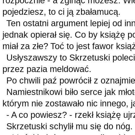
rozpocznie - a zginąć możesz. Wie
pojedziesz, to ci ją zbałamucą.
Ten ostatni argument lepiej od in
jednak opierał się. Co by książę p
miał za złe? Toć to jest fawor ksią
Usłyszawszy to Skrzetuski polecia
przez pazia meldować.
Po chwili paź powrócił z oznajmi
Namiestnikowi biło serce jak młot
którym nie zostawało nic innego, 
- A co powiesz? - rzekł książę u
Skrzetuski schylił mu się do nóg.