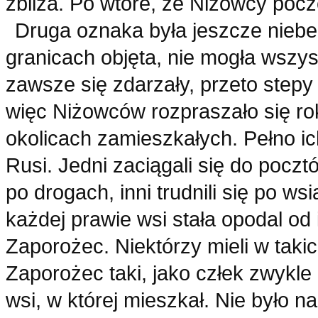
zbliża. Po wtóre, że Niżowcy poczę
Druga oznaka była jeszcze niebe
granicach objęta, nie mogła wszy
zawsze się zdarzały, przeto step
więc Niżowców rozpraszało się ro
okolicach zamieszkałych. Pełno ich
Rusi. Jedni zaciągali się do poczt
po drogach, inni trudnili się po w
każdej prawie wsi stała opodal od 
Zaporożec. Niektórzy mieli w taki
Zaporożec taki, jako człek zwykle 
wsi, w której mieszkał. Nie było n