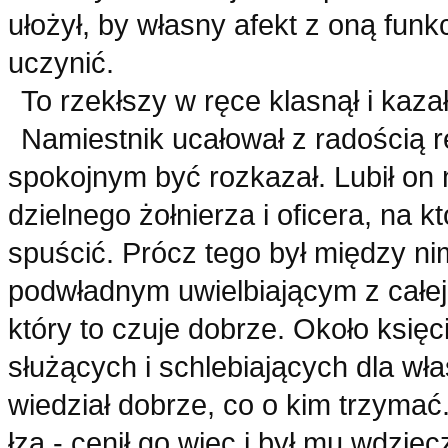
ułożył, by własny afekt z oną funk
uczynić.
To rzekłszy w ręce klasnął i kaz
Namiestnik ucałował z radością rę
spokojnym być rozkazał. Lubił on 
dzielnego żołnierza i oficera, na
spuścić. Prócz tego był między nim
podwładnym uwielbiającym z całej
który to czuje dobrze. Około księ
służących i schlebiających dla wła
wiedział dobrze, co o kim trzymać.
łza - cenił go więc i był mu wdzię