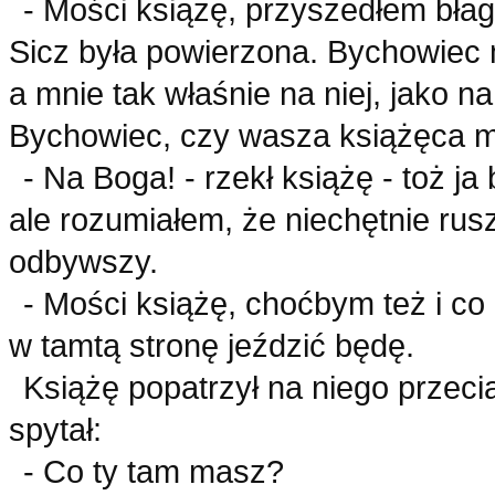
- Mości książę, przyszedłem błag
Sicz była powierzona. Bychowiec m
a mnie tak właśnie na niej, jako n
Bychowiec, czy wasza książęca mo
- Na Boga! - rzekł książę - toż ja
ale rozumiałem, że niechętnie rus
odbywszy.
- Mości książę, choćbym też i co 
w tamtą stronę jeździć będę.
Książę popatrzył na niego przeci
spytał:
- Co ty tam masz?