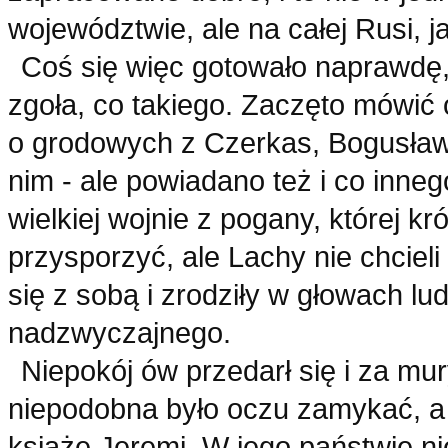
województwie, ale na całej Rusi, j
Coś się więc gotowało naprawdę,
zgoła, co takiego. Zaczęto mówić 
o grodowych z Czerkas, Bogusławia
nim - ale powiadano też i co innego
wielkiej wojnie z pogany, której k
przysporzyć, ale Lachy nie chcieli
się z sobą i zrodziły w głowach lu
nadzwyczajnego.
Niepokój ów przedarł się i za mur
niepodobna było oczu zamykać, a 
książę Jeremi. W jego państwie n