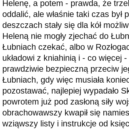
Helenę, a potem - prawda, że trze
oddalić, ale właśnie taki czas był
deszczach stały się dla kół możliw
Heleną nie mogły zjechać do Łubn
Łubniach czekać, albo w Rozłogac
układowi z kniahinią i - co więcej
prawdziwie bezpieczną przeciw j
Łubniach, gdy więc musiała konie
pozostawać, najlepiej wypadało Sk
powrotem już pod zasłoną siły woj
obrachowawszy kwapił się namiest
wziąwszy listy i instrukcje od ksi