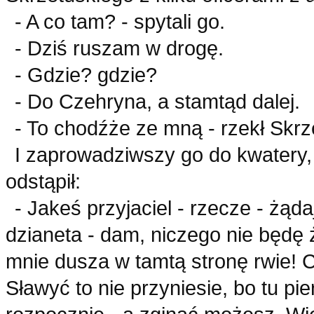
- A co tam? - spytali go.
- Dziś ruszam w drogę.
- Gdzie? gdzie?
- Do Czehryna, a stamtąd dalej.
- To chodźże ze mną - rzekł Skrz
I zaprowadziwszy go do kwatery,
odstąpił:
- Jakeś przyjaciel - rzecze - żąd
dzianeta - dam, niczego nie będę 
mnie dusza w tamtą stronę rwie! C
Sławyć to nie przyniesie, bo tu pie