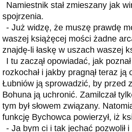
Namiestnik stał zmieszany jak 
spojrzenia.
- Już widzę, że muszę prawdę mó
waszej książęcej mości żadne arc
znajdę-li łaskę w uszach waszej k
I tu zaczął opowiadać, jak poznał
rozkochał i jakby pragnął teraz ją
Łubniów ją sprowadzić, by przed 
Bohuna ją uchronić. Zamilczał tylk
tym był słowem związany. Natomias
funkcję Bychowca powierzył, iż ksi
- Ja bym ci i tak jechać pozwolił 