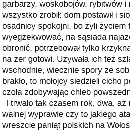
garbarzy, woskobojów, rybitwów i
wszystko zrobił: dom postawił i si
osadnicy spokojni, bo żyli życie
wyegzekwować, na sąsiada najazd
obronić, potrzebował tylko krzykną
na żer gotowi. Używała ich też s
wschodnie, wiecznie spory ze sob
brakło, to mołojcy siedzieli cicho
czoła zdobywając chleb powszedn
I trwało tak czasem rok, dwa, aż
walnej wyprawie czy to jakiego at
wreszcie paniąt polskich na Wołos