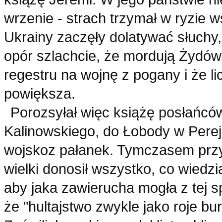
wrzenie - strach trzymał w ryzie w
Ukrainy zaczęły dolatywać słuchy,
opór szlachcie, że mordują Żydów
regestru na wojnę z pogany i że l
powiększa.
Porozsyłał więc książę posłańcó
Kalinowskiego, do Łobody w Pereja
wojskoz pałanek. Tymczasem przy
wielki donosił wszystko, co wiedzi
aby jaka zawierucha mogła z tej s
że "hultajstwo zwykle jako roje bu